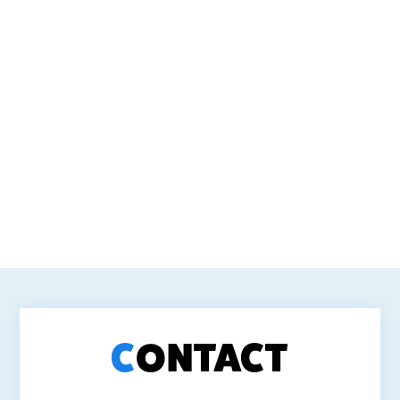
C
O
N
T
A
C
T