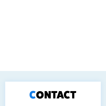
C
O
N
T
A
C
T